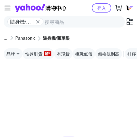
Yahoo購物中心
登入
隨身機/類
單眼
Panasonic
隨身機/類單眼
品牌
快速到貨
有現貨
挑戰低價
價格低到高
排序