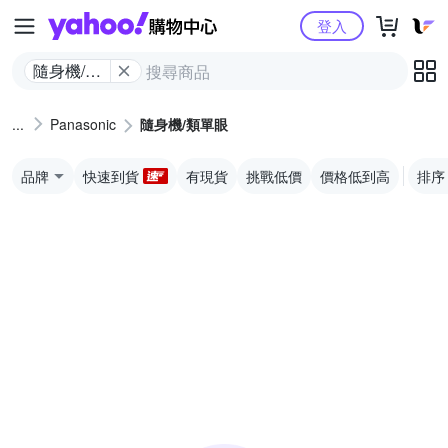
Yahoo購物中心
登入
隨身機/類
單眼
Panasonic
隨身機/類單眼
品牌
快速到貨
有現貨
挑戰低價
價格低到高
排序