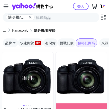
Yahoo購物中心
登入
隨身機/類
單眼
Panasonic
隨身機/類單眼
品牌
快速到貨
有現貨
挑戰低價
價格低到高
來源
補貨中