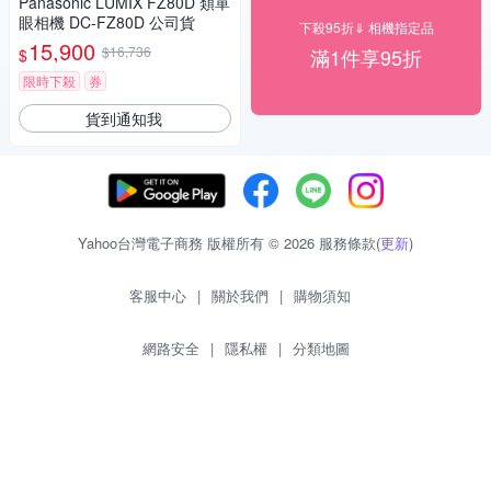
Panasonic LUMIX FZ80D 類單
眼相機 DC-FZ80D 公司貨
下殺95折⇓ 相機指定品
15,900
$16,736
滿1件享95折
$
限時下殺
券
貨到通知我
Yahoo台灣電子商務 版權所有 © 2026 服務條款(
更新
)
客服中心
|
關於我們
|
購物須知
網路安全
|
隱私權
|
分類地圖