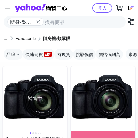
Yahoo購物中心
登入
隨身機/類
單眼
Panasonic
隨身機/類單眼
品牌
快速到貨
有現貨
挑戰低價
價格低到高
來源
補貨中