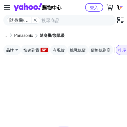
Yahoo購物中心
登入
隨身機/類
單眼
Panasonic
隨身機/類單眼
品牌
快速到貨
有現貨
挑戰低價
價格低到高
排序