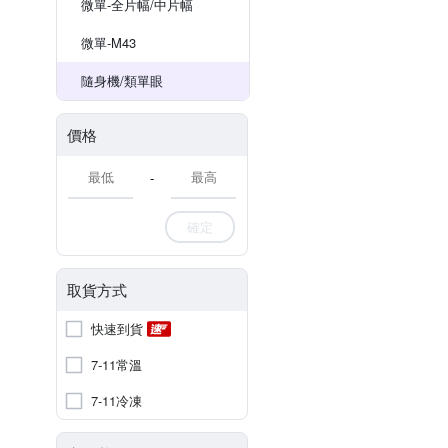
微單-全片幅/中片幅
微單-M43
隨身機/類單眼
價格
-
確定
取貨方式
快速到貨
7-11常溫
7-11冷凍