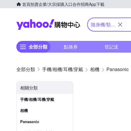
首頁
拍賣
企業/大宗採購入口
合作招商
App下載
Yahoo購物中心
隨身機/類單
眼
全部分類
點換券
登記送
手機/相機/耳機/穿戴
相機
Panasonic
相關分類
手機/相機/耳機/穿戴
相機
Panasonic