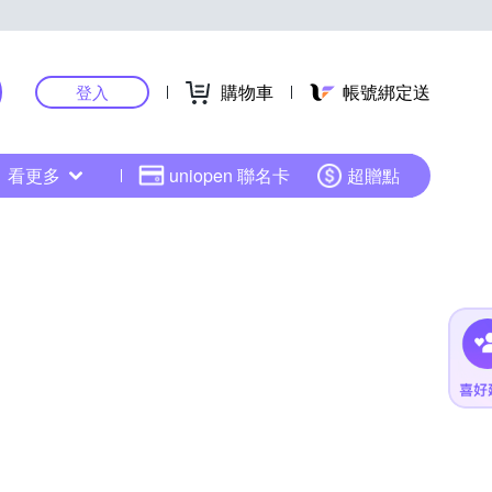
購物車
帳號綁定送
登入
看更多
uniopen 聯名卡
超贈點