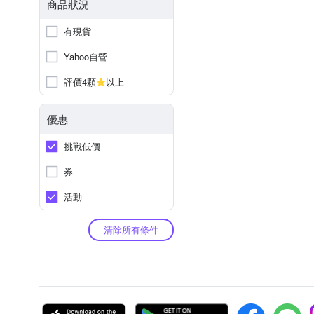
商品狀況
有現貨
Yahoo自營
評價4顆
以上
優惠
挑戰低價
券
活動
清除所有條件