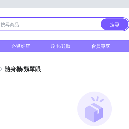
搜尋
必逛好店
刷卡/超取
會員專享
隨身機/類單眼