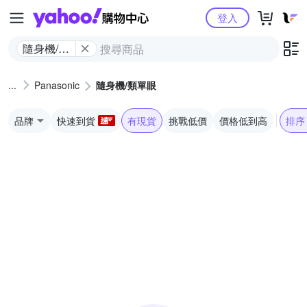
Yahoo購物中心
登入
隨身機/類
單眼
Panasonic
隨身機/類單眼
品牌
快速到貨
有現貨
挑戰低價
價格低到高
排序