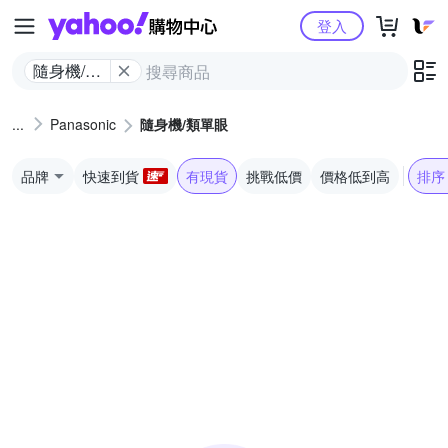
Yahoo購物中心
登入
隨身機/類
單眼
Panasonic
隨身機/類單眼
品牌
快速到貨
有現貨
挑戰低價
價格低到高
排序