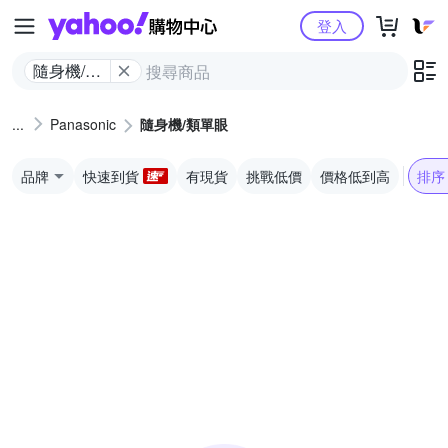
Yahoo購物中心
登入
隨身機/類
單眼
Panasonic
隨身機/類單眼
品牌
快速到貨
有現貨
挑戰低價
價格低到高
排序