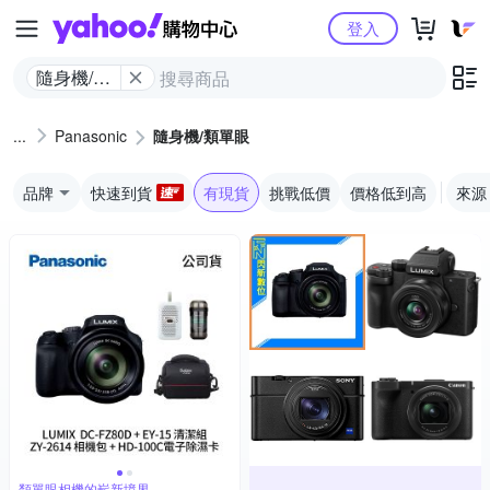
Yahoo購物中心
登入
隨身機/類
單眼
Panasonic
隨身機/類單眼
品牌
快速到貨
有現貨
挑戰低價
價格低到高
來源
類單眼相機的嶄新境界