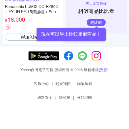
馬上比買最好
Panasonic LUMIX DC-FZ80D
相似商品比比看
+ EYLIN EY-15清潔組 + SunLi
ght ZY-2614相機包 + EirMai 銳
18,000
$
瑪 HD-100C電子除濕卡 FZ80
去比較
D (公司貨)
券
現在可以馬上比較相似商品！
加入購物車
Yahoo台灣電子商務 版權所有 © 2026 服務條款(
更新
)
客服中心
|
關於我們
|
購物須知
網路安全
|
隱私權
|
分類地圖