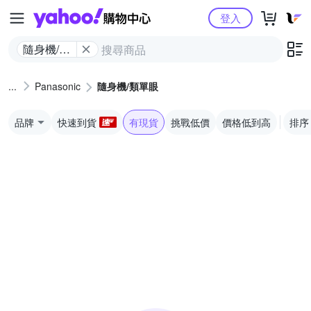
Yahoo購物中心
登入
隨身機/類
單眼
Panasonic
隨身機/類單眼
品牌
快速到貨
有現貨
挑戰低價
價格低到高
排序