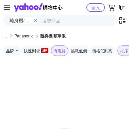
Yahoo購物中心
登入
隨身機/類
單眼
Panasonic
隨身機/類單眼
品牌
快速到貨
有現貨
挑戰低價
價格低到高
排序