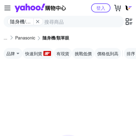
Yahoo購物中心
登入
隨身機/類
單眼
Panasonic
隨身機/類單眼
品牌
快速到貨
有現貨
挑戰低價
價格低到高
排序