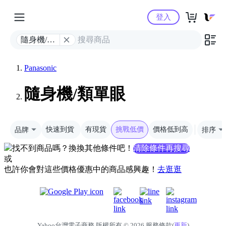
Yahoo購物中心
登入
隨身機/類
單眼
Panasonic
隨身機/類單眼
品牌
快速到貨
有現貨
挑戰低價
價格低到高
排序
找不到商品嗎？換換其他條件吧！
清除條件再搜尋
或
也許你會對這些價格優惠中的商品感興趣！
去逛逛
Yahoo台灣電子商務 版權所有 © 2026 服務條款(
更新
)