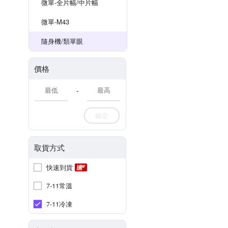
微單-全片幅/中片幅
微單-M43
隨身機/類單眼
價格
-
確定
取貨方式
快速到貨
7-11常溫
7-11冷凍