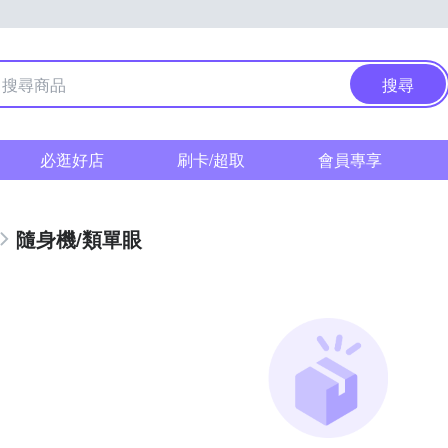
搜尋
必逛好店
刷卡/超取
會員專享
隨身機/類單眼