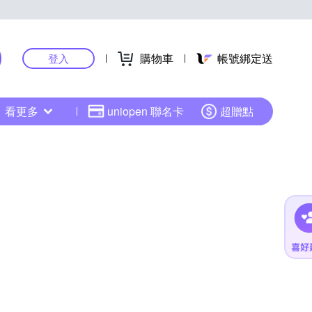
購物車
帳號綁定送
登入
看更多
uniopen 聯名卡
超贈點