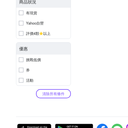
商品狀況
有現貨
Yahoo自營
評價4顆
以上
優惠
挑戰低價
券
活動
清除所有條件