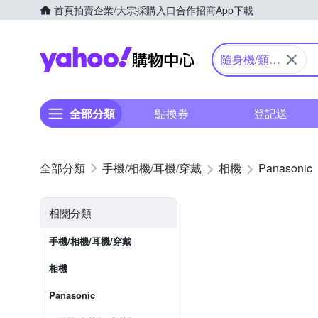
首頁
拍賣
企業/大宗採購入口
合作招商
App下載
Yahoo購物中心
隨身機/類單
眼
全部分類
點換券
登記送
手機/相機/耳機/穿戴
相機
Panasonic
相關分類
手機/相機/耳機/穿戴
相機
Panasonic