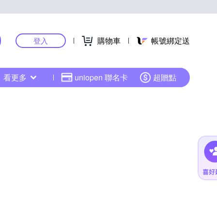
購物車
帳號綁定送
登入
看更多
uniopen 聯名卡
超贈點