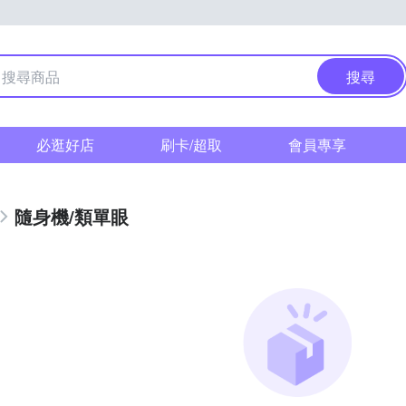
搜尋
必逛好店
刷卡/超取
會員專享
隨身機/類單眼