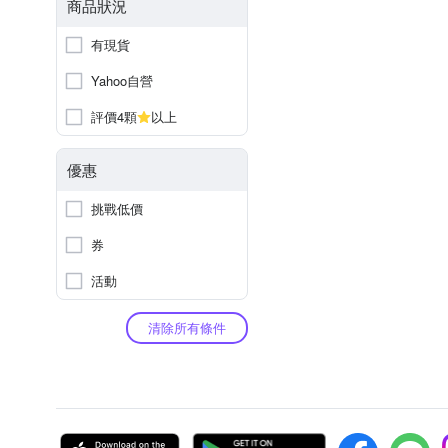
商品狀況
有現貨
Yahoo自營
評價4顆
以上
優惠
挑戰低價
券
活動
清除所有條件