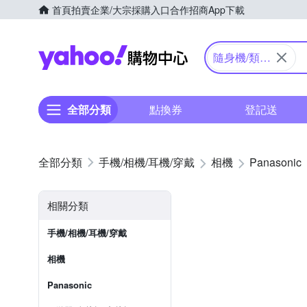
首頁
拍賣
企業/大宗採購入口
合作招商
App下載
Yahoo購物中心
隨身機/類單
眼
全部分類
點換券
登記送
手機/相機/耳機/穿戴
相機
Panasonic
相關分類
手機/相機/耳機/穿戴
相機
Panasonic