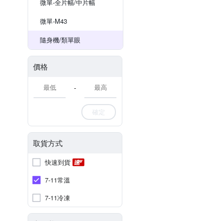
微單-全片幅/中片幅
微單-M43
隨身機/類單眼
價格
-
確定
取貨方式
快速到貨
7-11常溫
7-11冷凍