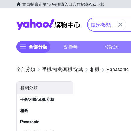
首頁
拍賣
企業/大宗採購入口
合作招商
App下載
Yahoo購物中心
隨身機/類單
眼
全部分類
點換券
登記送
手機/相機/耳機/穿戴
相機
Panasonic
相關分類
手機/相機/耳機/穿戴
相機
Panasonic