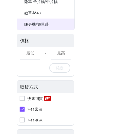
微單-全片幅/中片幅
微單-M43
隨身機/類單眼
價格
-
確定
取貨方式
快速到貨
7-11常溫
7-11冷凍