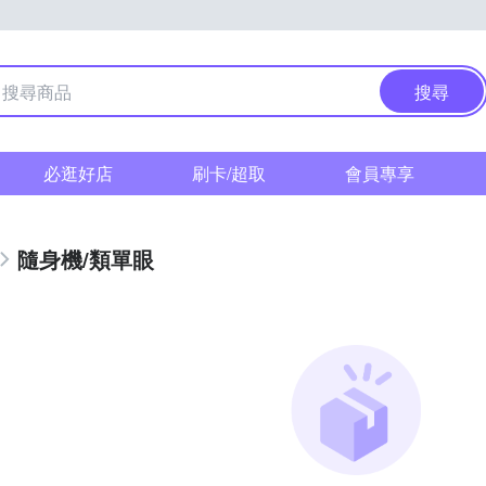
搜尋
必逛好店
刷卡/超取
會員專享
隨身機/類單眼