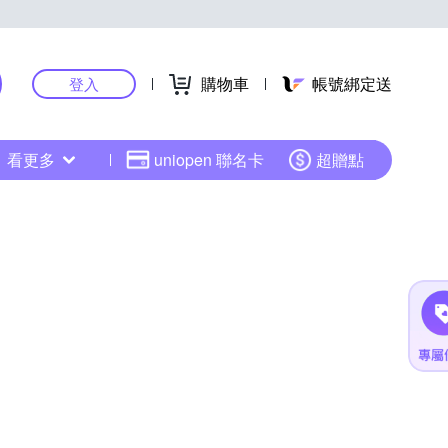
購物車
帳號綁定送
登入
看更多
uniopen 聯名卡
超贈點