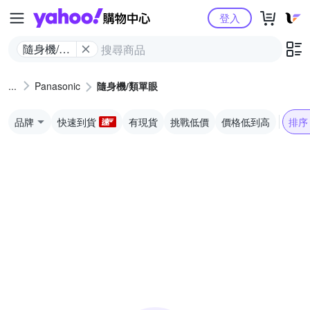
Yahoo購物中心
登入
隨身機/類
單眼
Panasonic
隨身機/類單眼
品牌
快速到貨
有現貨
挑戰低價
價格低到高
排序