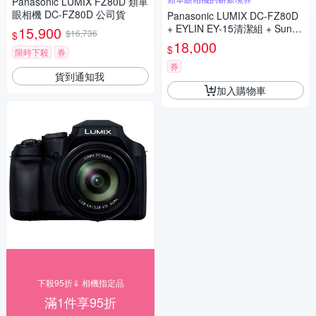
Panasonic LUMIX FZ80D 類單
眼相機 DC-FZ80D 公司貨
Panasonic LUMIX DC-FZ80D
+ EYLIN EY-15清潔組 + SunLi
15,900
$16,736
$
ght ZY-2614相機包 + EirMai 銳
18,000
$
限時下殺
券
瑪 HD-100C電子除濕卡 FZ80
D (公司貨)
券
貨到通知我
加入購物車
下殺95折⇓ 相機指定品
滿1件享95折