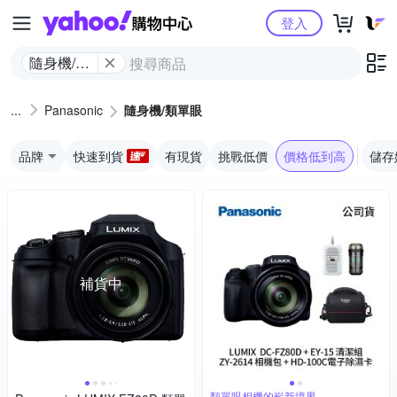
Yahoo購物中心
登入
隨身機/類
單眼
Panasonic
隨身機/類單眼
品牌
快速到貨
有現貨
挑戰低價
價格低到高
儲存
補貨中
類單眼相機的嶄新境界