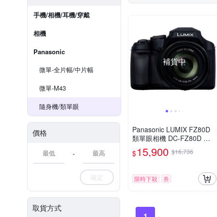
手機/相機/耳機/穿戴
相機
Panasonic
補貨中
微單-全片幅/中片幅
微單-M43
隨身機/類單眼
Panasonic LUMIX FZ80D
價格
類單眼相機 DC-FZ80D 公
司貨
15,900
$16,736
$
-
確定
限時下殺
券
取貨方式
1