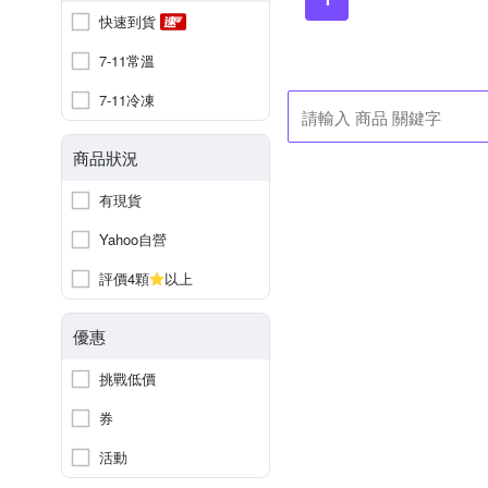
快速到貨
7-11常溫
7-11冷凍
商品狀況
有現貨
Yahoo自營
評價4顆
以上
優惠
挑戰低價
券
活動