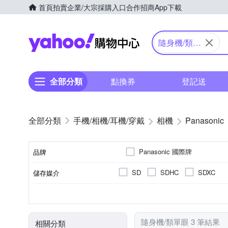
首頁
拍賣
企業/大宗採購入口
合作招商
App下載
Yahoo購物中心
隨身機/類單
眼
全部分類
點換券
登記送
手機/相機/耳機/穿戴
相機
Panasonic
Panasonic 國際牌
品牌
SD
SDHC
SDXC
儲存媒介
品牌名稱
公司貨
類單眼相機(PASM功能)
1601萬~2000萬像素
2.5~2.9吋
41~60倍變焦鏡頭
可觸控式螢幕
3.0吋以上
8~20
200
TFT LCD
來源
相機類型
螢幕類型
有效像素
螢幕尺寸
光學變焦
隨身機/類單眼 3 筆結果
相關分類