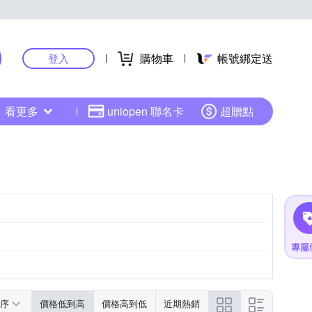
購物車
帳號綁定送
登入
看更多
uniopen 聯名卡
超贈點
序
價格低到高
價格高到低
近期熱銷