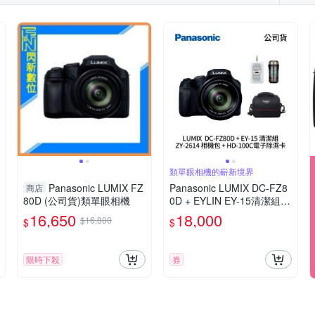
類單眼相機的嶄新境界
Panasonic LUMIX FZ
Panasonic LUMIX DC-FZ8
商店
80D (公司貨)類單眼相機
0D + EYLIN EY-15清潔組 +
SunLight ZY-2614相機包 +
16,650
18,000
$16,800
$
$
EirMai 銳瑪 HD-100C電子
除濕卡 FZ80D (公司貨)
限時下殺
券