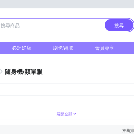
搜尋
必逛好店
刷卡/超取
會員專享
隨身機/類單眼
倍變焦鏡頭
1萬~3000萬像素
61倍以上變焦鏡頭
展開全部
推薦排