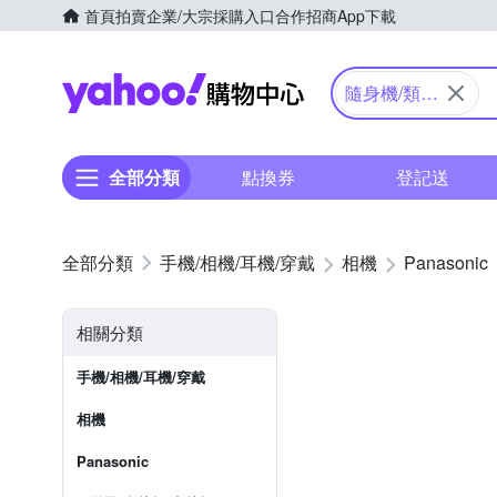
首頁
拍賣
企業/大宗採購入口
合作招商
App下載
Yahoo購物中心
隨身機/類單
眼
全部分類
點換券
登記送
手機/相機/耳機/穿戴
相機
Panasonic
相關分類
手機/相機/耳機/穿戴
相機
Panasonic