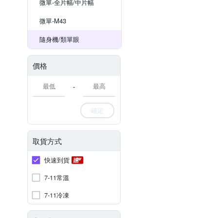
微單-全片幅/中片幅
微單-M43
隨身機/類單眼
價格
-
確定
取貨方式
快速到貨
7-11常溫
7-11冷凍