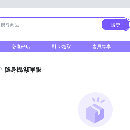
搜尋
必逛好店
刷卡/超取
會員專享
隨身機/類單眼