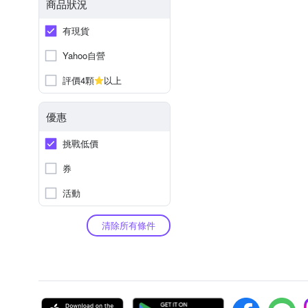
商品狀況
有現貨
Yahoo自營
評價4顆
以上
優惠
挑戰低價
券
活動
清除所有條件