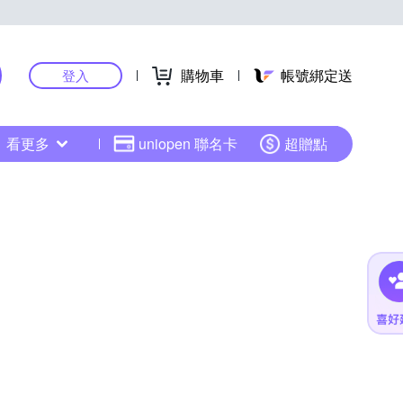
購物車
帳號綁定送
登入
看更多
uniopen 聯名卡
超贈點