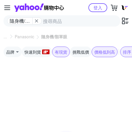
Yahoo購物中心
登入
隨身機/類
單眼
Panasonic
隨身機/類單眼
品牌
快速到貨
有現貨
挑戰低價
價格低到高
排序