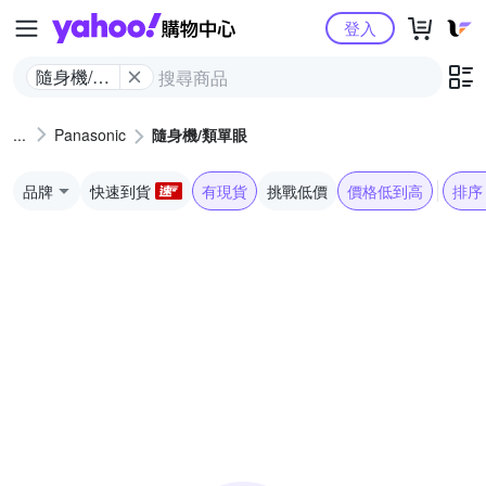
Yahoo購物中心
登入
隨身機/類
單眼
Panasonic
隨身機/類單眼
品牌
快速到貨
有現貨
挑戰低價
價格低到高
排序