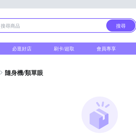
搜尋
必逛好店
刷卡/超取
會員專享
隨身機/類單眼