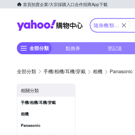
首頁
拍賣
企業/大宗採購入口
合作招商
App下載
Yahoo購物中心
隨身機/類單
眼
全部分類
點換券
登記送
手機/相機/耳機/穿戴
相機
Panasonic
相關分類
手機/相機/耳機/穿戴
相機
Panasonic