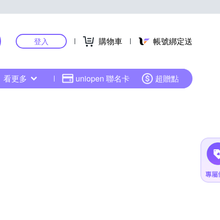
購物車
帳號綁定送
登入
看更多
uniopen 聯名卡
超贈點