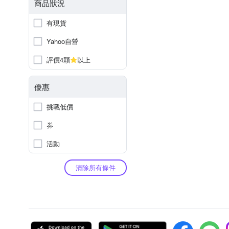
商品狀況
有現貨
Yahoo自營
評價4顆
以上
優惠
挑戰低價
券
活動
清除所有條件