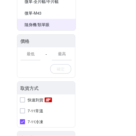
微單-全片幅/中片幅
微單-M43
隨身機/類單眼
價格
-
確定
取貨方式
快速到貨
7-11常溫
7-11冷凍