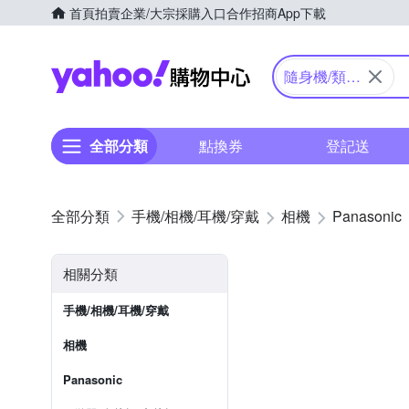
首頁
拍賣
企業/大宗採購入口
合作招商
App下載
Yahoo購物中心
隨身機/類單
眼
全部分類
點換券
登記送
手機/相機/耳機/穿戴
相機
Panasonic
相關分類
手機/相機/耳機/穿戴
相機
Panasonic