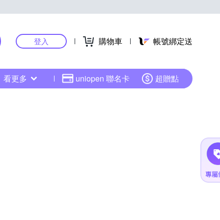
購物車
帳號綁定送
登入
看更多
uniopen 聯名卡
超贈點