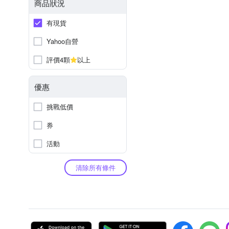
商品狀況
有現貨
Yahoo自營
評價4顆
以上
優惠
挑戰低價
券
活動
清除所有條件