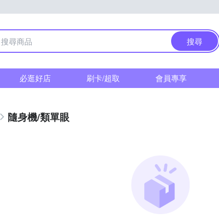
搜尋
必逛好店
刷卡/超取
會員專享
隨身機/類單眼