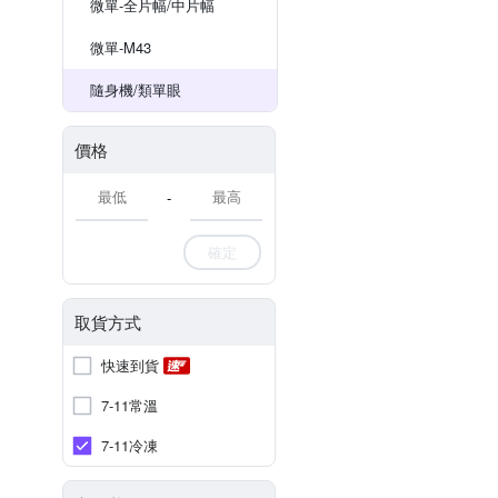
微單-全片幅/中片幅
微單-M43
隨身機/類單眼
價格
-
確定
取貨方式
快速到貨
7-11常溫
7-11冷凍