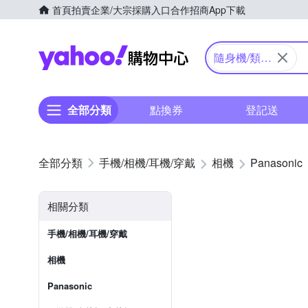
首頁
拍賣
企業/大宗採購入口
合作招商
App下載
Yahoo購物中心
隨身機/類單
眼
全部分類
點換券
登記送
手機/相機/耳機/穿戴
相機
Panasonic
相關分類
手機/相機/耳機/穿戴
相機
Panasonic