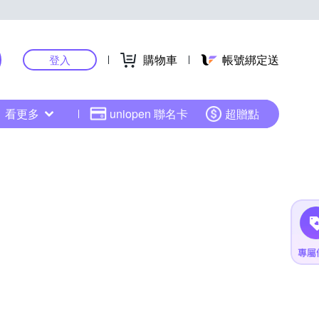
購物車
帳號綁定送
登入
看更多
uniopen 聯名卡
超贈點