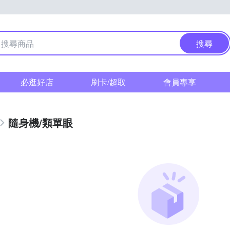
搜尋
必逛好店
刷卡/超取
會員專享
隨身機/類單眼