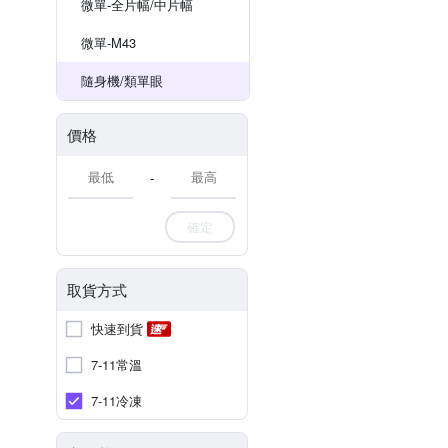
微單-全片幅/中片幅
微單-M43
隨身機/類單眼
價格
-
確定
取貨方式
快速到貨
7-11常溫
7-11冷凍