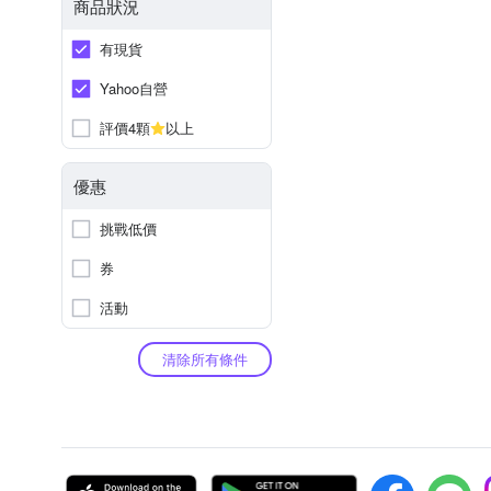
商品狀況
有現貨
Yahoo自營
評價4顆
以上
優惠
挑戰低價
券
活動
清除所有條件