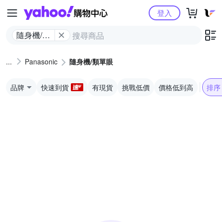
Yahoo購物中心
登入
隨身機/類
單眼
Panasonic
隨身機/類單眼
品牌
快速到貨
有現貨
挑戰低價
價格低到高
排序