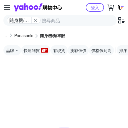
Yahoo購物中心
登入
隨身機/類
單眼
Panasonic
隨身機/類單眼
品牌
快速到貨
有現貨
挑戰低價
價格低到高
排序