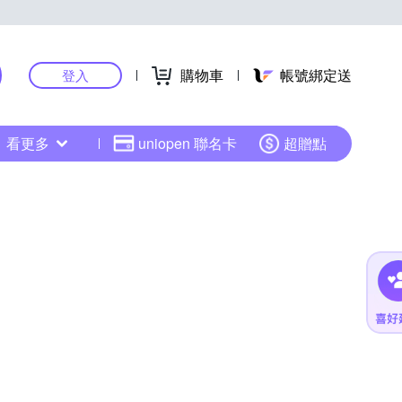
購物車
帳號綁定送
登入
看更多
uniopen 聯名卡
超贈點