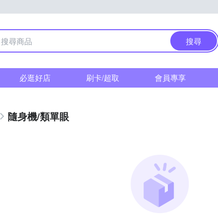
搜尋
必逛好店
刷卡/超取
會員專享
隨身機/類單眼