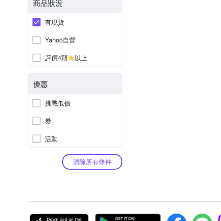
商品狀況
有現貨
Yahoo自營
評價4顆
以上
優惠
挑戰低價
券
活動
清除所有條件