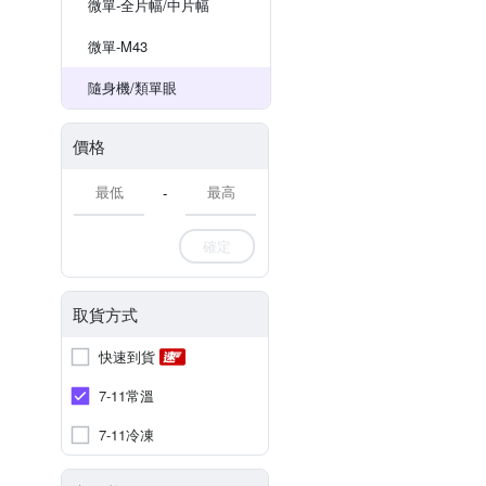
微單-全片幅/中片幅
微單-M43
隨身機/類單眼
價格
-
確定
取貨方式
快速到貨
7-11常溫
7-11冷凍