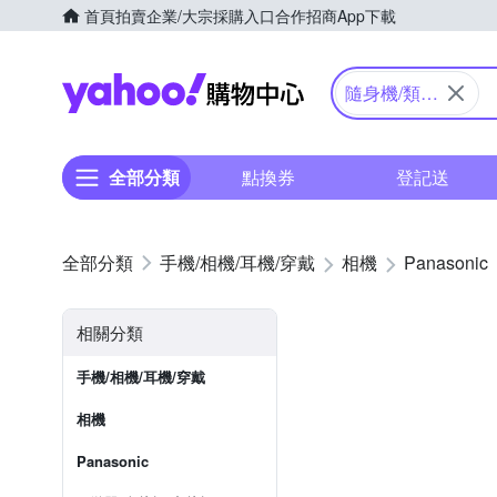
首頁
拍賣
企業/大宗採購入口
合作招商
App下載
Yahoo購物中心
隨身機/類單
眼
全部分類
點換券
登記送
手機/相機/耳機/穿戴
相機
Panasonic
相關分類
手機/相機/耳機/穿戴
相機
Panasonic