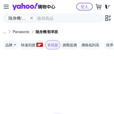
Yahoo購物中心
登入
隨身機/類
單眼
Panasonic
隨身機/類單眼
品牌
快速到貨
有現貨
挑戰低價
價格低到高
排序