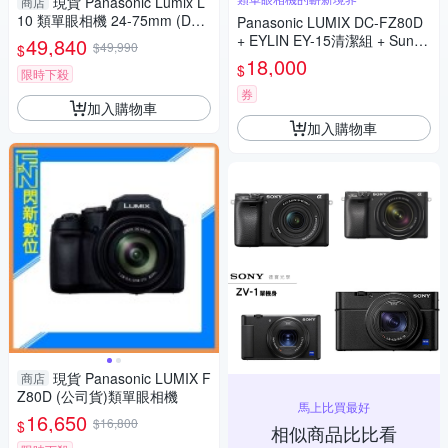
現貨 Panasonic Lumix L
商店
10 類單眼相機 24-75mm (DC-
Panasonic LUMIX DC-FZ80D
L10,公司貨)
+ EYLIN EY-15清潔組 + SunLi
49,840
$49,990
$
ght ZY-2614相機包 + EirMai 銳
18,000
$
限時下殺
瑪 HD-100C電子除濕卡 FZ80
D (公司貨)
券
加入購物車
加入購物車
現貨 Panasonic LUMIX F
商店
Z80D (公司貨)類單眼相機
馬上比買最好
16,650
$16,800
$
相似商品比比看