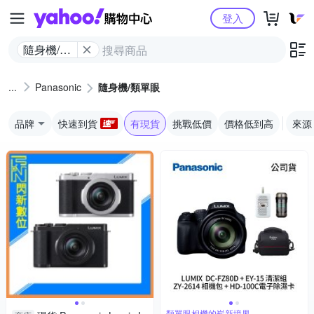
Yahoo購物中心
登入
隨身機/類
單眼
Panasonic
隨身機/類單眼
品牌
快速到貨
有現貨
挑戰低價
價格低到高
來源
類單眼相機的嶄新境界