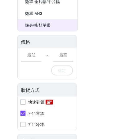
微單-全片幅/中片幅
微單-M43
隨身機/類單眼
價格
-
確定
取貨方式
快速到貨
7-11常溫
7-11冷凍