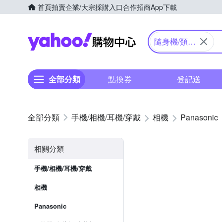
首頁
拍賣
企業/大宗採購入口
合作招商
App下載
Yahoo購物中心
隨身機/類單
眼
全部分類
點換券
登記送
手機/相機/耳機/穿戴
相機
Panasonic
相關分類
手機/相機/耳機/穿戴
相機
Panasonic