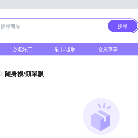
搜尋
必逛好店
刷卡/超取
會員專享
隨身機/類單眼