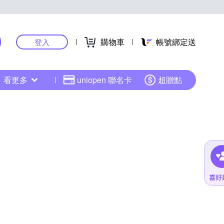
購物車
帳號綁定送
登入
看更多
uniopen 聯名卡
超贈點