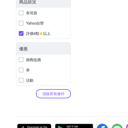
商品狀況
有現貨
Yahoo自營
評價4顆
以上
優惠
挑戰低價
券
活動
清除所有條件