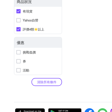
商品狀況
有現貨
Yahoo自營
評價4顆
以上
優惠
挑戰低價
券
活動
清除所有條件