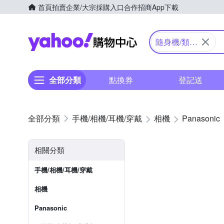
首頁
拍賣
企業/大宗採購入口
合作招商
App下載
Yahoo購物中心
隨身機/類單
眼
全部分類
點換券
登記送
手機/相機/耳機/穿戴
相機
Panasonic
相關分類
手機/相機/耳機/穿戴
相機
Panasonic