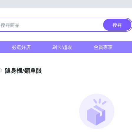
搜尋
必逛好店
刷卡/超取
會員專享
隨身機/類單眼