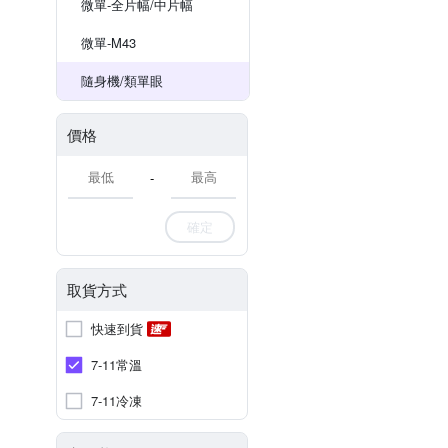
微單-全片幅/中片幅
微單-M43
隨身機/類單眼
價格
-
確定
取貨方式
快速到貨
7-11常溫
7-11冷凍