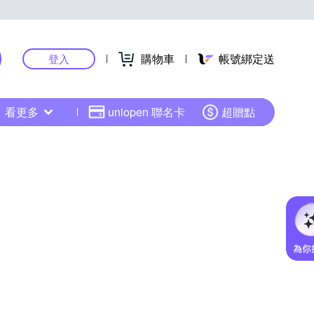
購物車
帳號綁定送
登入
看更多
uniopen 聯名卡
超贈點