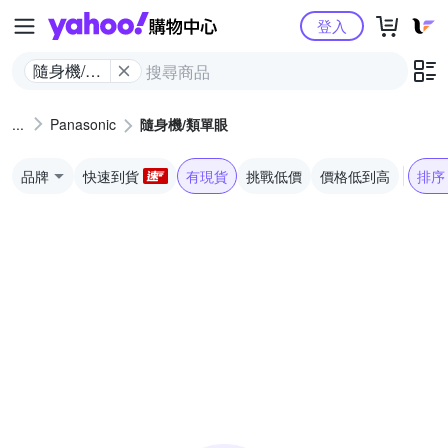
Yahoo購物中心
登入
隨身機/類
單眼
Panasonic
隨身機/類單眼
品牌
快速到貨
有現貨
挑戰低價
價格低到高
排序