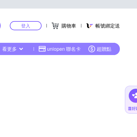
購物車
帳號綁定送
登入
看更多
uniopen 聯名卡
超贈點