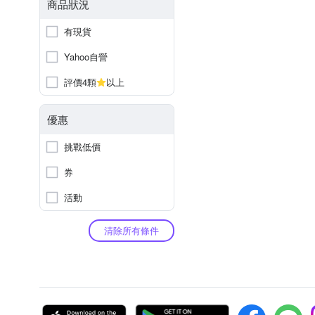
商品狀況
有現貨
Yahoo自營
評價4顆
以上
優惠
挑戰低價
券
活動
清除所有條件