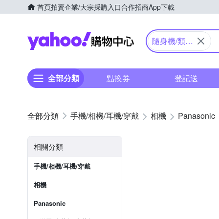
首頁
拍賣
企業/大宗採購入口
合作招商
App下載
Yahoo購物中心
隨身機/類單
眼
全部分類
點換券
登記送
手機/相機/耳機/穿戴
相機
Panasonic
相關分類
手機/相機/耳機/穿戴
相機
Panasonic