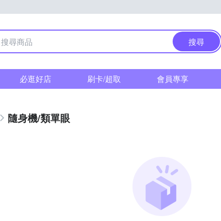
搜尋
必逛好店
刷卡/超取
會員專享
隨身機/類單眼