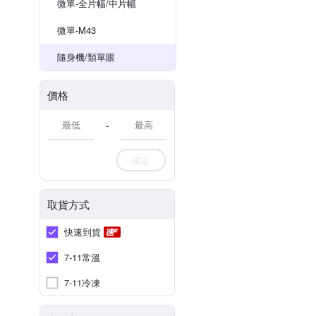
微單-全片幅/中片幅
微單-M43
隨身機/類單眼
價格
-
確定
取貨方式
快速到貨
7-11常溫
7-11冷凍