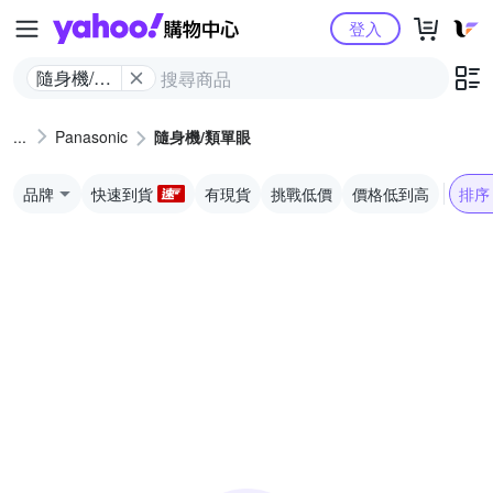
Yahoo購物中心
登入
隨身機/類
單眼
Panasonic
隨身機/類單眼
品牌
快速到貨
有現貨
挑戰低價
價格低到高
排序