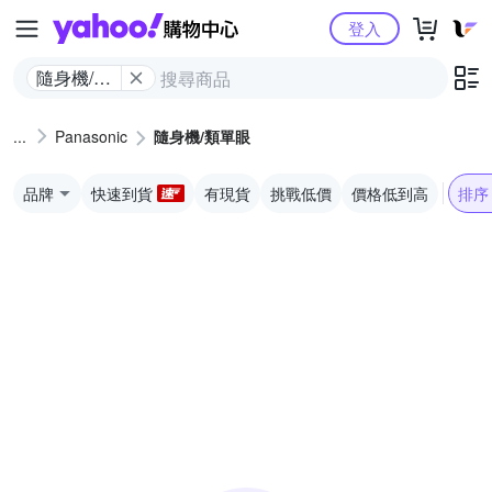
Yahoo購物中心
登入
隨身機/類
單眼
Panasonic
隨身機/類單眼
品牌
快速到貨
有現貨
挑戰低價
價格低到高
排序