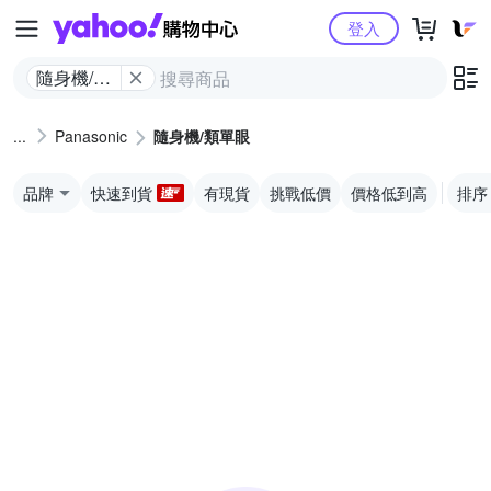
Yahoo購物中心
登入
隨身機/類
單眼
Panasonic
隨身機/類單眼
品牌
快速到貨
有現貨
挑戰低價
價格低到高
排序