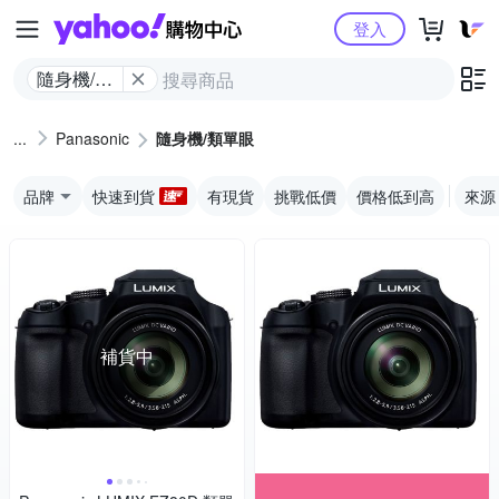
Yahoo購物中心
登入
隨身機/類
單眼
Panasonic
隨身機/類單眼
品牌
快速到貨
有現貨
挑戰低價
價格低到高
來源
補貨中