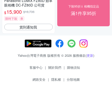
Panasonic LUMIX FZ80D 類單
眼相機 DC-FZ80D 公司貨
下殺95折⇓ 相機指定品
15,900
$16,736
滿1件享95折
$
限時下殺
券
貨到通知我
Yahoo台灣電子商務 版權所有 © 2026 服務條款(
更新
)
客服中心
|
關於我們
|
購物須知
網路安全
|
隱私權
|
分類地圖