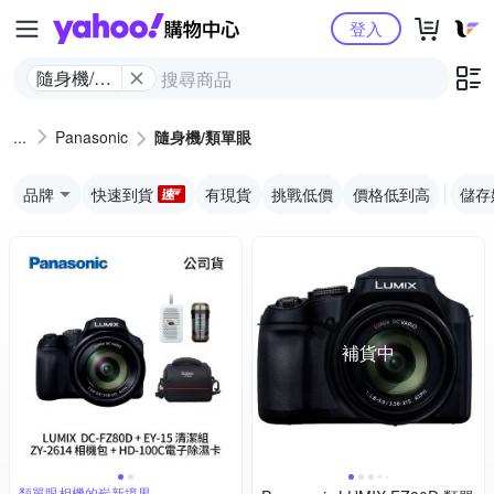
Yahoo購物中心
登入
隨身機/類
單眼
Panasonic
隨身機/類單眼
品牌
快速到貨
有現貨
挑戰低價
價格低到高
儲存
補貨中
類單眼相機的嶄新境界