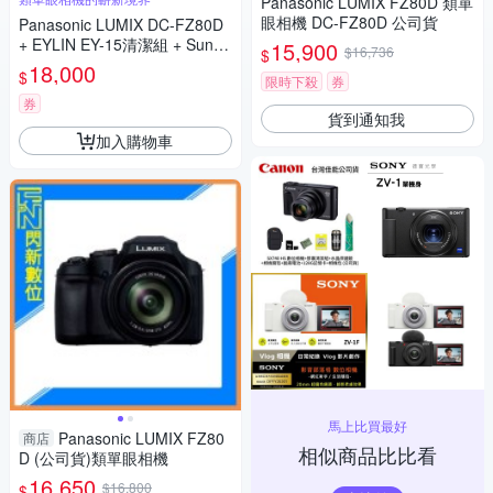
Panasonic LUMIX FZ80D 類單
眼相機 DC-FZ80D 公司貨
Panasonic LUMIX DC-FZ80D
+ EYLIN EY-15清潔組 + SunLi
15,900
$16,736
$
ght ZY-2614相機包 + EirMai 銳
18,000
$
限時下殺
券
瑪 HD-100C電子除濕卡 FZ80
D (公司貨)
券
貨到通知我
加入購物車
馬上比買最好
Panasonic LUMIX FZ80
商店
相似商品比比看
D (公司貨)類單眼相機
16,650
$16,800
$