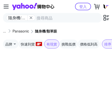
Yahoo購物中心
登入
隨身機/類
單眼
Panasonic
隨身機/類單眼
品牌
快速到貨
有現貨
挑戰低價
價格低到高
排序