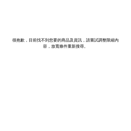
很抱歉，目前找不到您要的商品及資訊，請嘗試調整限縮內
容，放寬條件重新搜尋。