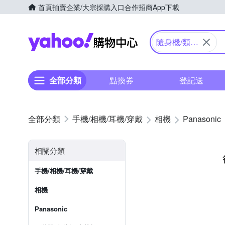
首頁
拍賣
企業/大宗採購入口
合作招商
App下載
Yahoo購物中心
隨身機/類單
眼
全部分類
點換券
登記送
手機/相機/耳機/穿戴
相機
Panasonic
相關分類
手機/相機/耳機/穿戴
相機
Panasonic