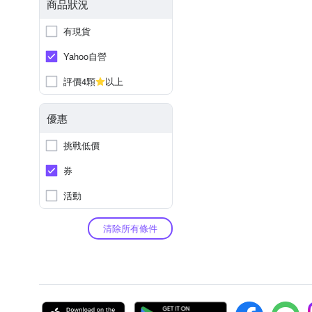
商品狀況
有現貨
Yahoo自營
評價4顆
以上
優惠
挑戰低價
券
活動
清除所有條件