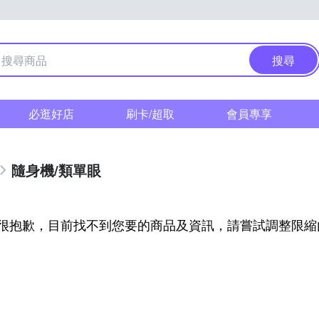
搜尋
必逛好店
刷卡/超取
會員專享
隨身機/類單眼
很抱歉，目前找不到您要的商品及資訊，請嘗試調整限縮