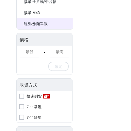
微單-全片幅/中片幅
微單-M43
隨身機/類單眼
價格
-
確定
取貨方式
快速到貨
7-11常溫
7-11冷凍