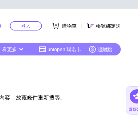
購物車
帳號綁定送
登入
看更多
uniopen 聯名卡
超贈點
內容，放寬條件重新搜尋。