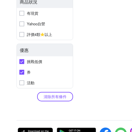
商品狀況
有現貨
Yahoo自營
評價4顆
以上
優惠
挑戰低價
券
活動
清除所有條件