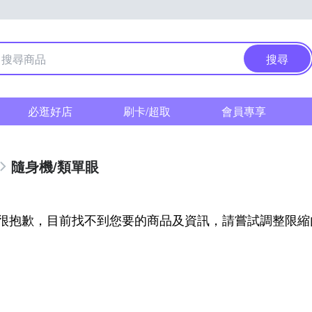
搜尋
必逛好店
刷卡/超取
會員專享
隨身機/類單眼
很抱歉，目前找不到您要的商品及資訊，請嘗試調整限縮