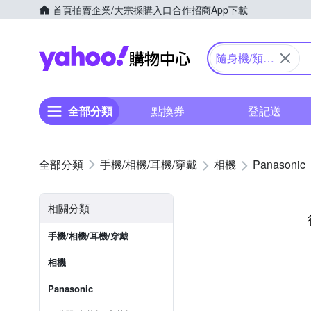
首頁
拍賣
企業/大宗採購入口
合作招商
App下載
Yahoo購物中心
隨身機/類單
眼
全部分類
點換券
登記送
手機/相機/耳機/穿戴
相機
Panasonic
相關分類
手機/相機/耳機/穿戴
相機
Panasonic