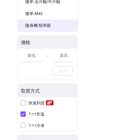
微單-全片幅/中片幅
微單-M43
隨身機/類單眼
價格
-
確定
取貨方式
快速到貨
7-11常溫
7-11冷凍