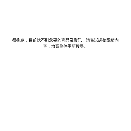
很抱歉，目前找不到您要的商品及資訊，請嘗試調整限縮內
容，放寬條件重新搜尋。