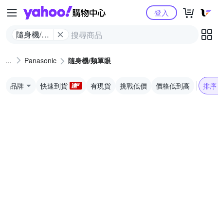
Yahoo購物中心
登入
隨身機/類
單眼
Panasonic
隨身機/類單眼
品牌
快速到貨
有現貨
挑戰低價
價格低到高
排序