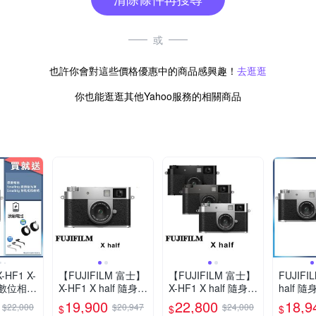
或
也許你會對這些價格優惠中的商品感興趣！
去逛逛
你也能逛逛其他Yahoo服務的相關商品
-HF1 X-
【FUJIFILM 富士】
【FUJIFILM 富士】
FUJIFIL
型數位相機
X-HF1 X half 隨身型
X-HF1 X half 隨身型
half 
數位相機 (平行輸入)
數位相機 (平行輸入)
公司貨
19,900
22,800
18,9
$22,000
$20,947
$24,000
$
$
$