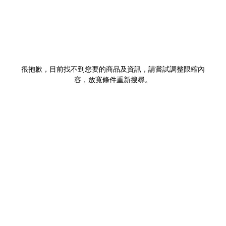
很抱歉，目前找不到您要的商品及資訊，請嘗試調整限縮內
容，放寬條件重新搜尋。