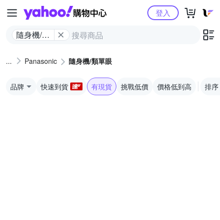
Yahoo購物中心
登入
隨身機/類
單眼
Panasonic
隨身機/類單眼
品牌
快速到貨
有現貨
挑戰低價
價格低到高
排序