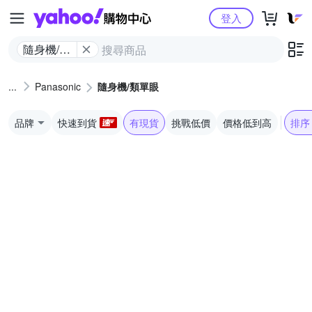
Yahoo購物中心
登入
隨身機/類
單眼
Panasonic
隨身機/類單眼
品牌
快速到貨
有現貨
挑戰低價
價格低到高
排序