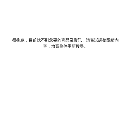
很抱歉，目前找不到您要的商品及資訊，請嘗試調整限縮內
容，放寬條件重新搜尋。