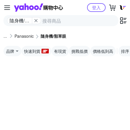
Yahoo購物中心
登入
隨身機/類
單眼
Panasonic
隨身機/類單眼
品牌
快速到貨
有現貨
挑戰低價
價格低到高
排序