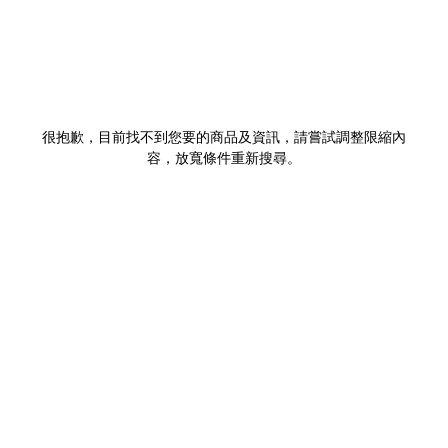
很抱歉，目前找不到您要的商品及資訊，請嘗試調整限縮內
容，放寬條件重新搜尋。