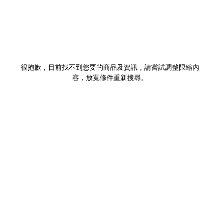
很抱歉，目前找不到您要的商品及資訊，請嘗試調整限縮內
容，放寬條件重新搜尋。