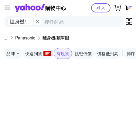
Yahoo購物中心
登入
隨身機/類
單眼
Panasonic
隨身機/類單眼
品牌
快速到貨
有現貨
挑戰低價
價格低到高
排序