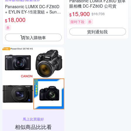
Panasonic LUMIX FZ80D 類單
眼相機 DC-FZ80D 公司貨
Panasonic LUMIX DC-FZ80D
+ EYLIN EY-15清潔組 + SunLi
15,900
$16,736
$
ght ZY-2614相機包 + EirMai 銳
18,000
$
限時下殺
券
瑪 HD-100C電子除濕卡 FZ80
D (公司貨)
券
貨到通知我
加入購物車
馬上比買最好
相似商品比比看