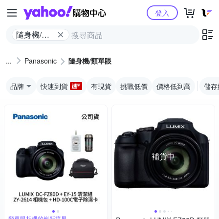
Yahoo購物中心
登入
隨身機/類
單眼
Panasonic
隨身機/類單眼
品牌
快速到貨
有現貨
挑戰低價
價格低到高
儲存
補貨中
類單眼相機的嶄新境界